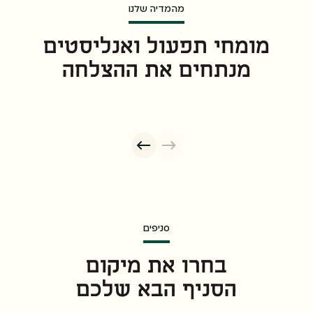
מהמדיה שלנו
"כשיש לך גב חזק, אתה יכול להתמקד
בלגרום
“
ללקוחות לחייך
"
ב
מומחי תפעול ואנליסטים
מנתחים את ההצלחה
סמנכ"לית שיווק ובעלים
מ
חן ריכטר
סניפים
בחרו את מיקום
הסניף הבא שלכם