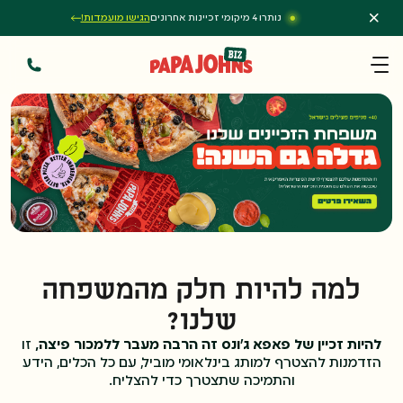
נותרו 4 מיקומי זכיינות אחרונים
הגישו מועמדות!
ניווט
מהמדיה שלנו
סניפים
שאלות תשובות
למי זה מתאים
למה להיות חלק מהמשפחה
שלנו?
הדרך לזכיינות
להיות זכיין של פאפא ג’ונס זה הרבה מעבר ללמכור פיצה,
זו
הזדמנות להצטרף למותג בינלאומי מוביל, עם כל הכלים, הידע
והתמיכה שתצטרך כדי להצליח.
צרו איתנו קשר!