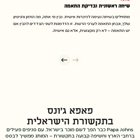
שלב 1
שיחה ראשונית ובדיקת התאמה
מתחילים בשיחה נעימה להיכרות אישית. נבין מי אתה, מה החזון והניסיון
שלך, ונבחן התאמה לערכי הרשת. זו הזדמנות לשני הצדדים להבין אם
יש התאמה – לא רק מקצועית, אלא גם אישית.
שלב 2
פגישה עם כל הפרטים
פאפא ג’ונס
בתקשורת הישראלית
שלב 3
Papa Johns כבר הפך לשם מוכר בישראל. עם סניפים פעילים
קבלת החלטה ויציאה לדרך
ברחבי הארץ וחשיפה קבועה בתקשורת – המותג ממשיך לבסס