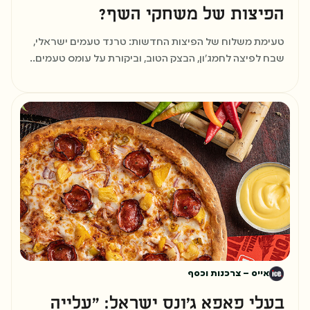
הפיצות של משחקי השף?
שלב 8
טעימת משלוח של הפיצות החדשות: טרנד טעמים ישראלי,
פותחים סניף עם גב חזק
שבח לפיצה לחמג'ון, הבצק הטוב, וביקורת על עומס טעמים..
אייס – צרכנות וכסף
בעלי פאפא ג'ונס ישראל: "עלייה